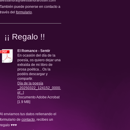
alessandra@alessandrarossin.com
También puede ponerse en contacto a
través del
formulario
.
¡¡ Regalo !!
El Romance - Sentir
En ocasión del día de la
poesía, os quiero dejar una
extraída de mi libro de
prosa poética... Os la
podéis descargar y
compartir.
Día de la poesía
_20250322_124152_0000.
p[...]
Documento Adobe Acrobat
[1.9 MB]
Al enviarnos tus datos rellenando el
formulario de
contacto
, recibes un
regalo ♥♥♥