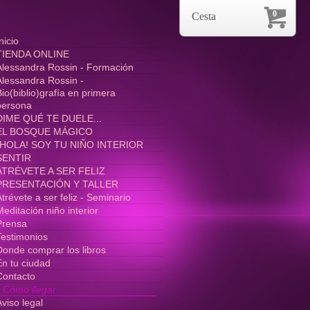
0
Cesta
nicio
TIENDA ONLINE
Alessandra Rossin - Formación
Alessandra Rossin -
io(biblio)grafía en primera
persona
DIME QUÉ TE DUELE...
EL BOSQUE MÁGICO
¡HOLA! SOY TU NIÑO INTERIOR
SENTIR
ATRÉVETE A SER FELIZ
PRESENTACIÓN Y TALLER
trévete a ser feliz - Seminario
editación niño interior
Prensa
Testimonios
Donde comprar los libros
En tu ciudad
Contacto
Cómo llegar
viso legal