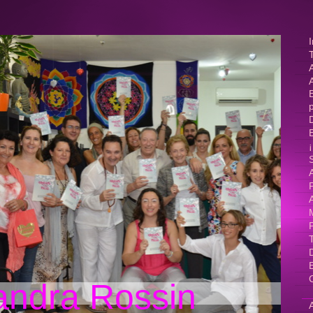
I
B
A
M
andra Rossin
A